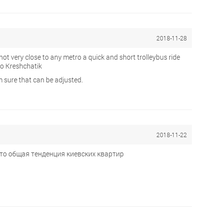
2018-11-28
 not very close to any metro a quick and short trolleybus ride
o Kreshchatik
am sure that can be adjusted.
2018-11-22
это общая тенденция киевских квартир