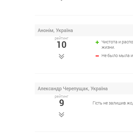
Анонім, Україна
рейтинг
10
Чистота и расп
жизни.
Не было мыла и
Александр Черепущак, Україна
рейтинг
9
Гість не залишив жо