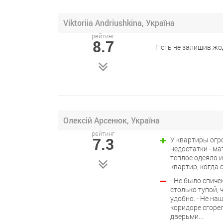
Viktoriia Andriushkina, Україна
рейтинг
8.7
Гість не залишив жо
Олексій Арсенюк, Україна
рейтинг
7.3
У квартиры огр
недостатки - ма
теплое одеяло и
квартир, когда 
- Не было спиче
столько тупой, 
удобно. - Не на
коридоре сгоре
дверьми...