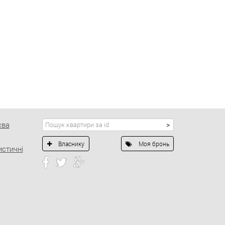
єва
Власнику
Моя бронь
истичні