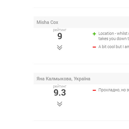
Misha Cox
рейтинг
9
Location - whilst
takes you down t
A bit cool but I 
Яна Калмыкова, Україна
рейтинг
9.3
Прохладно, но 