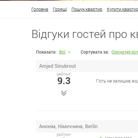
Головна
Горящі
Пошук квартир
Купити кварти
Відгуки гостей про к
Показати:
Всі
Сортувати за:
Cпочатку ос
Amjad Sinukrout
рейтинг
9.3
Гість не залишив жо
Анонім, Німеччина, Berlin
рейтинг