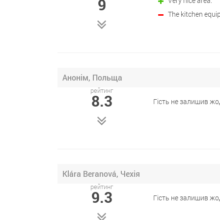
9
Very nice area.
The kitchen equip
Анонім, Польща
рейтинг
8.3
Гість не залишив жо
Klára Beranová, Чехія
рейтинг
9.3
Гість не залишив жо