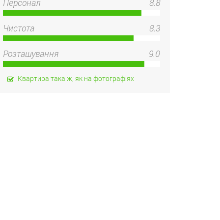
Персонал
8.8
Чистота
8.3
Розташування
9.0
Квартира така ж, як на фотографіях