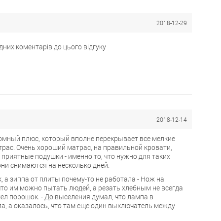
2018-12-29
дних коментарів до цього відгуку
2018-12-14
омный плюс, который вполне перекрывает все мелкие
трас. Очень хороший матрас, на правильной кровати,
 приятные подушки - именно то, что нужно для таких
они снимаются на несколько дней.
к, а зиппа от плиты почему-то не работала - Нож на
что им можно пытать людей, а резать хлебным не всегда
шел порошок. - До выселения думал, что лампа в
ла, а оказалось, что там еще один выключатель между