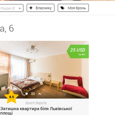
Власнику
Моя бронь
а, 6
25
USD
за ніч
8.5
Золоті Ворота
Затишна квартира біля Львівської
площі