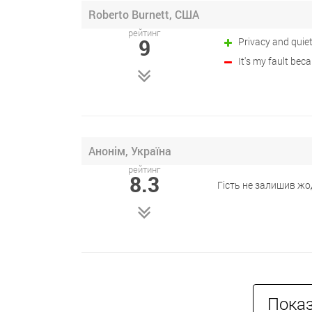
Roberto Burnett, США
рейтинг
9
Privacy and quiet
It's my fault bec
Анонім, Україна
рейтинг
8.3
Гість не залишив жо
Показ