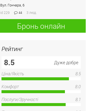
Вул. Гончара, 6
id 229
3 люд.
44
Бронь онлайн
Рейтинг
8.5
Дуже добре
Ціна/Якість
8.5
Комфорт
8.0
Послуги/Зручності
8.1