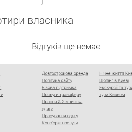
артири власника
Вiдгукiв ще немає
с
Довгострокова оренда
Нічне життя Ки
Політика сайту
Шопінг в Києві
я
Візова підтримка
Екскурсії та тур
ти
Послуги трансферу
тури Києвом
Прання & Хімчистка
одягу
Прасування одягу
Конс’єрж послуги