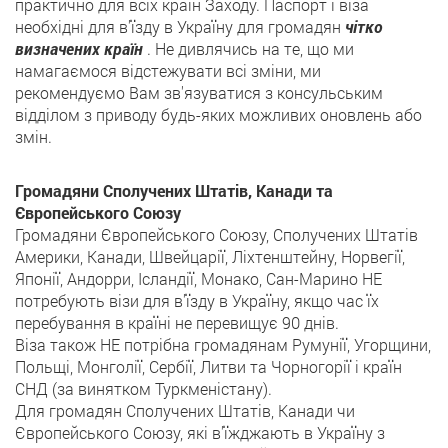
практично для всіх країн Заходу. Паспорт і віза
необхідні для в'їзду в Україну для громадян
чітко
визначених країн
. Не дивлячись на те, що ми
намагаємося відстежувати всі зміни, ми
рекомендуємо Вам зв'язуватися з консульським
відділом з приводу будь-яких можливих оновлень або
змін.
Громадяни Сполучених Штатів, Канади та
Європейського Союзу
Громадяни Європейського Союзу, Сполучених Штатів
Америки, Канади, Швейцарії, Ліхтенштейну, Норвегії,
Японії, Андорри, Ісландії, Монако, Сан-Марино НЕ
потребують візи для в'їзду в Україну, якщо час їх
перебування в країні не перевищує 90 днів.
Віза також НЕ потрібна громадянам Румунії, Угорщини,
Польщі, Монголії, Сербії, Литви та Чорногорії і країн
СНД (за винятком Туркменістану).
Для громадян Сполучених Штатів, Канади чи
Європейського Союзу, які в'їжджають в Україну з