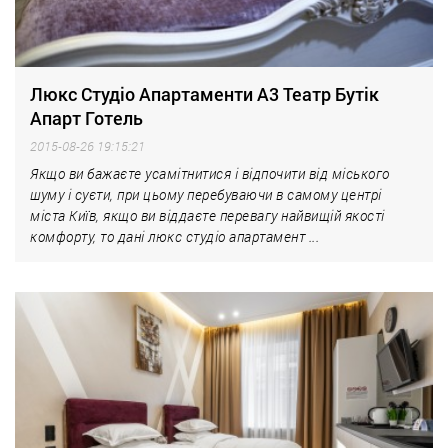
Люкс Студіо Апартаменти А3 Театр Бутік
Апарт Готель
2015-08-26 19:15:21
Якщо ви бажаєте усамітнитися і відпочити від міського
шуму і суєти, при цьому перебуваючи в самому центрі
міста Київ, якщо ви віддаєте перевагу найвищій якості
комфорту, то дані люкс студіо апартамент ...