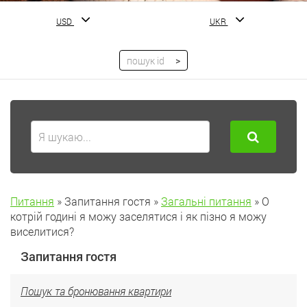
USD
UKR
Питання
»
Запитання гостя
»
Загальні питання
»
О
котрій годині я можу заселятися і як пізно я можу
виселитися?
Запитання гостя
Пошук та бронювання квартири